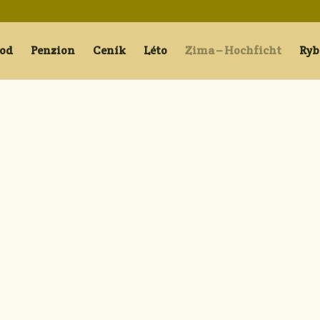
od
Penzion
Ceník
Léto
Zima – Hochficht
Ryb