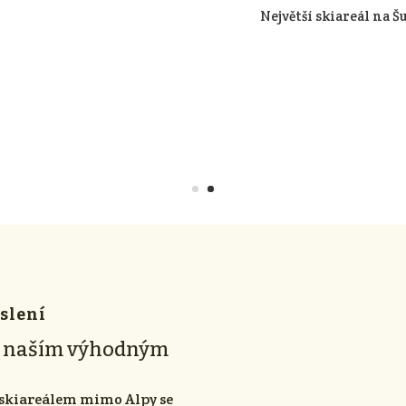
Největší skiareál na 
uslení
 s naším výhodným
 skiareálem mimo Alpy se