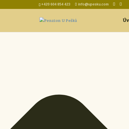
Spravovat Souhlas s cookies
+420 604 854 423
info@upesku.com
Úv