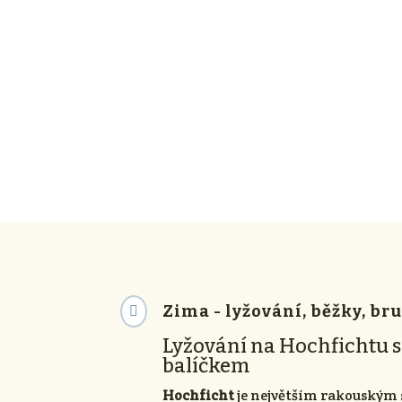
Zima - lyžování, běžky, br

Lyžování na Hochfichtu
balíčkem
Hochficht
je největším rakouským