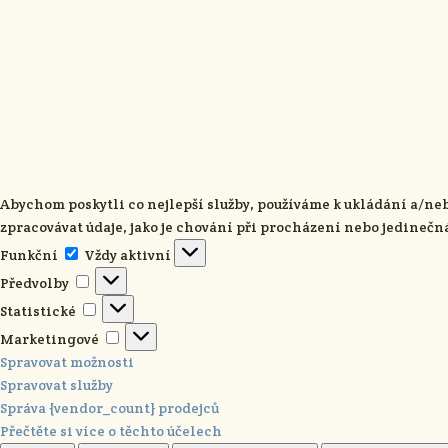
Abychom poskytli co nejlepší služby, používáme k ukládání a/ne
zpracovávat údaje, jako je chování při procházení nebo jedinečn
Funkční
Funkční
Vždy aktivní
Předvolby
Předvolby
Statistické
Statistické
Marketingové
Marketingové
Spravovat možnosti
Spravovat služby
Správa {vendor_count} prodejců
Přečtěte si více o těchto účelech