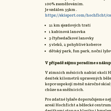
100% zasněžováním.
Je vzdálen 35km .
https://skisport.com/hochficht/cs
21 km sjezdových tratí
1 kabinová lanovka
3 čtyřsedačkové lanovky
5 vleků, 2 pohyblivé koberce
dětský park, fun park, noční lyžov
V případě zájmu poradíme s nákup
V zimních měsících nabízí okolí H
desítek kilometrů upravených běže
kopce uspokojí méně náročné skial
chůze na sněžnicích.
Pro zdatné lyžaře doporučujeme ne
areál Hochficht a běžecké centrum
desítkami stop na klasiku i bruslen