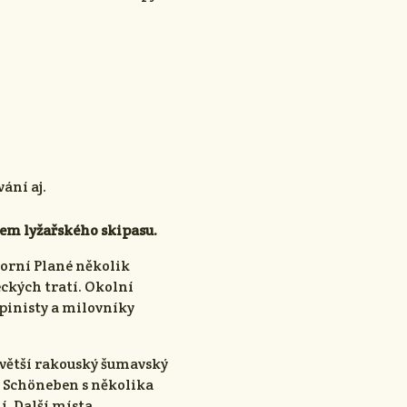
ání aj.
em lyžařského skipasu.
orní Plané několik
ckých tratí. Okolní
pinisty a milovníky
jvětší rakouský šumavský
 Schöneben s několika
í. Další místa