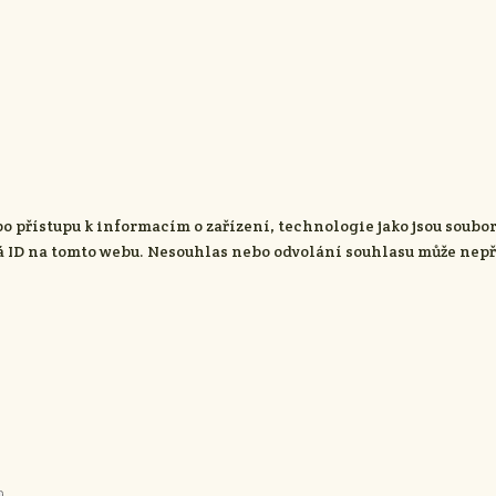
bo přístupu k informacím o zařízení, technologie jako jsou soub
á ID na tomto webu. Nesouhlas nebo odvolání souhlasu může nepříz